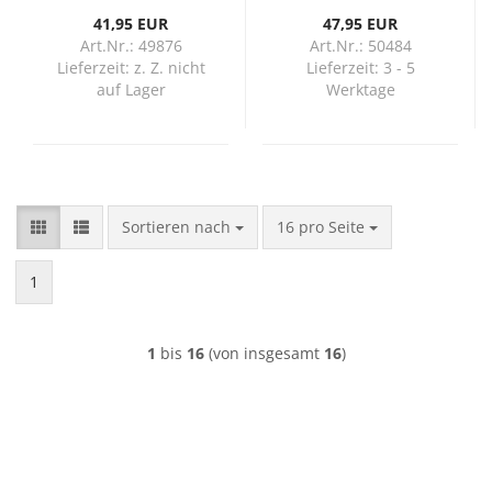
41,95 EUR
47,95 EUR
Art.Nr.: 49876
Art.Nr.: 50484
Lieferzeit:
z. Z. nicht
Lieferzeit:
3 - 5
auf Lager
Werktage
Sortieren nach
pro Seite
Sortieren nach
16 pro Seite
1
1
bis
16
(von insgesamt
16
)