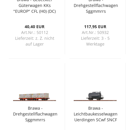
Güterwagen KKs
Drehgestellflachwagen
"EUROP" CFL (H0) (DC)
Sggmmrrs
"ArcelorMittal" (H0)
40,40 EUR
117,95 EUR
Art.Nr.: 50112
Art.Nr.: 50932
Lieferzeit:
z. Z. nicht
Lieferzeit:
3 - 5
auf Lager
Werktage
Brawa -
Brawa -
Drehgestellflachwagen
Leichtbaukesselwagen
Sggmmrrs
Uerdingen SCwf SNCF
"ArcelorMittal" (H0)
(H0)