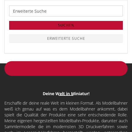
Erweiterte
Suche
SUCHEN
ERWEITERTE SUCHE
Deine Welt in Miniatur!
Erschaffe dir deine reale Welt im kleinen Format. Als Modellbahner
weiß ich genau auf was es dem Modellbahner ankommt, dabei
spielt die Qualität der Produkte eine sehr entscheidende Rolle.
Meine eigenen hergestellten Modellbahn-Produkte, darunter auch
Sammlermodelle die im modernsten 3D Druckverfahren sowie