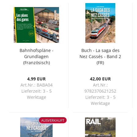
Bahnhofspläne -
Buch - La saga des
Grundlagen
Nez Cassés - Band 2
(Französisch)
(FR)
4,99 EUR
42,00 EUR
Art.Nr.: BABA04
Art.Nr.:
Lieferzeit:
3 - 5
9782370621252
Werktage
Lieferzeit:
3 - 5
Werktage
AUSVERKAUFT