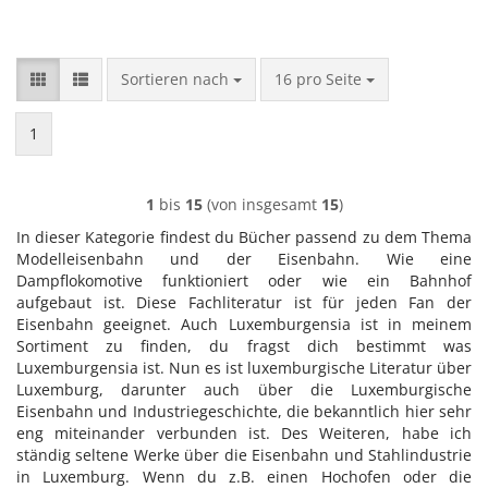
Sortieren nach
pro Seite
Sortieren nach
16 pro Seite
1
1
bis
15
(von insgesamt
15
)
In dieser Kategorie findest du Bücher passend zu dem Thema
Modelleisenbahn und der Eisenbahn. Wie eine
Dampflokomotive funktioniert oder wie ein Bahnhof
aufgebaut ist. Diese Fachliteratur ist für jeden Fan der
Eisenbahn geeignet. Auch Luxemburgensia ist in meinem
Sortiment zu finden, du fragst dich bestimmt was
Luxemburgensia ist. Nun es ist luxemburgische Literatur über
Luxemburg, darunter auch über die Luxemburgische
Eisenbahn und Industriegeschichte, die bekanntlich hier sehr
eng miteinander verbunden ist. Des Weiteren, habe ich
ständig seltene Werke über die Eisenbahn und Stahlindustrie
in Luxemburg. Wenn du z.B. einen Hochofen oder die