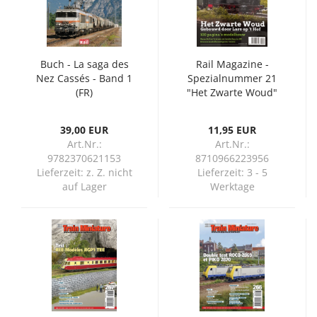
Buch - La saga des
Rail Magazine -
Nez Cassés - Band 1
Spezialnummer 21
(FR)
"Het Zwarte Woud"
(NL)
39,00 EUR
11,95 EUR
Art.Nr.:
Art.Nr.:
9782370621153
8710966223956
Lieferzeit:
z. Z. nicht
Lieferzeit:
3 - 5
auf Lager
Werktage