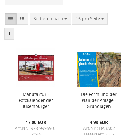
Sortieren nach
pro Seite
Sortieren nach
16 pro Seite
1
Manufaktur -
Die Form und der
Fotokalender der
Plan der Anlage -
luxemburger
Grundlagen
Eisenbahn
(Französisch)
17,00 EUR
4,99 EUR
Art.Nr.: 978-99959-0-
Art.Nr.: BABA02
509-5
Lieferzeit:
3 - 5