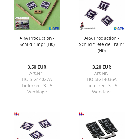
ARA Production -
ARA Production -
Schild "Imp" (H0)
Schild "Tête de Train"
(H0)
3,50 EUR
3,20 EUR
Art.Nr.:
Art.Nr.:
HO.SIG14027A
HO.SIG14036A
Lieferzeit:
3 - 5
Lieferzeit:
3 - 5
Werktage
Werktage