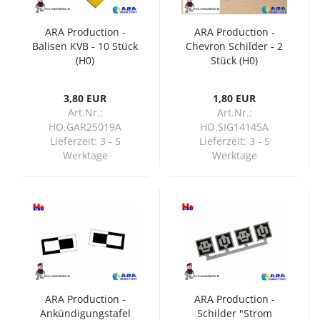
ARA Production -
ARA Production -
Balisen KVB - 10 Stück
Chevron Schilder - 2
(H0)
Stück (H0)
3,80 EUR
1,80 EUR
Art.Nr.:
Art.Nr.:
HO.GAR25019A
HO.SIG14145A
Lieferzeit:
3 - 5
Lieferzeit:
3 - 5
Werktage
Werktage
ARA Production -
ARA Production -
Ankündigungstafel
Schilder "Strom