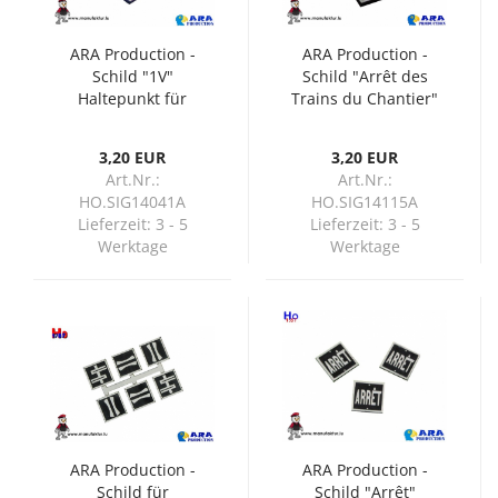
ARA Production -
ARA Production -
Schild "1V"
Schild "Arrêt des
Haltepunkt für
Trains du Chantier"
Personenzüge (H0)
(H0)
3,20 EUR
3,20 EUR
Art.Nr.:
Art.Nr.:
HO.SIG14041A
HO.SIG14115A
Lieferzeit:
3 - 5
Lieferzeit:
3 - 5
Werktage
Werktage
ARA Production -
ARA Production -
Schild für
Schild "Arrêt"