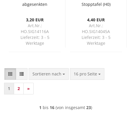
abgesenkten
Stopptafel (H0)
Stromabnehmer (H0)
3,20 EUR
4,40 EUR
Art.Nr.:
Art.Nr.:
HO.SIG14116A
HO.SIG14045A
Lieferzeit:
3 - 5
Lieferzeit:
3 - 5
Werktage
Werktage
Sortieren nach
pro Seite
Sortieren nach
16 pro Seite
1
2
»
1
bis
16
(von insgesamt
23
)