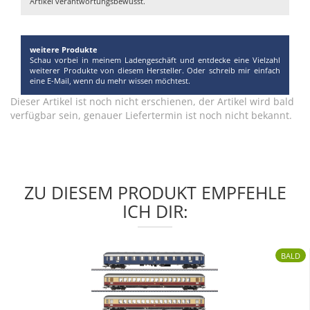
Artikel verantwortungsbewusst.
weitere Produkte
Schau vorbei in meinem Ladengeschäft und entdecke eine Vielzahl
weiterer Produkte von diesem Hersteller. Oder schreib mir einfach
eine E-Mail, wenn du mehr wissen möchtest.
Dieser Artikel ist noch nicht erschienen, der Artikel wird bald
verfügbar sein, genauer Liefertermin ist noch nicht bekannt.
ZU DIESEM PRODUKT EMPFEHLE
ICH DIR:
BALD