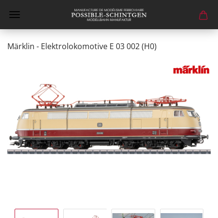
Märklin - Elektrolokomotive E 03 002 (H0)