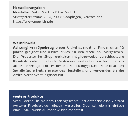
Herstellerangaben
Hersteller:
Gebr. Märklin & Cie. GmbH
Stuttgarter Straße 55-57, 73033 Göppingen, Deutschland
https://www.maerklin.de
Warnhinweis
Achtung! Kein Spielzeug!
Dieser Artikel ist nicht für Kinder unter 15
Jahren geeignet und ausschließlich für den Modellbau vorgesehen.
Die Produkte im Shop enthalten möglicherweise verschluckbare
Kleinteile und/oder scharfe Kanten und sind daher nur für Personen
ab 15 Jahren gedacht. Es besteht Erstickungsgefahr. Bitte beachten
Sie alle Sicherheitshinweise des Herstellers und verwenden Sie die
Artikel verantwortungsbewusst.
weitere Produkte
Schau vorbei in meinem Ladengeschäft und entdecke eine Vielzahl
weiterer Produkte von diesem Hersteller. Oder schreib mir einfach
eine E-Mail, wenn du mehr wissen möchtest.