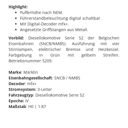
Highlight:
Pufferhöhe nach NEM.
Führerstandbeleuchtung digital schaltbar.
Mit Digital-Decoder mfx+.
Angesetzte Griffstangen aus Metall.
Vorbild:
Diesellokomotive Serie 52 der Belgischen
Eisenbahnen (SNCB/NMBS). Ausführung mit vier
Stirnlampen, elektrischer Bremse und Heizkessel.
Farbgebung in Grün mit gelbem Streifen.
Betriebsnummer 5209.
Marke
: Märklin
Eisenbahngesellschaft
: SNCB / NMBS
Decoder
: mfx+
Stromsystem:
3-Leiter
Fahrzeugtyp
: Diesellokomotive Serie 52
Epoche:
IV
Maßstab
: H0 | 1:87