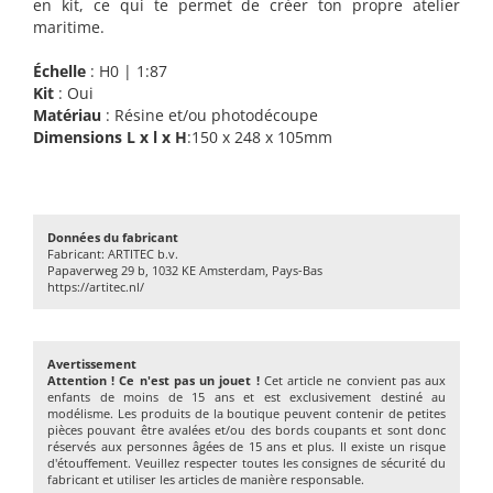
en kit, ce qui te permet de créer ton propre atelier
maritime.
Échelle
: H0 | 1:87
Kit
: Oui
Matériau
: Résine et/ou photodécoupe
Dimensions L x l x H
:150 x 248 x 105mm
Données du fabricant
Fabricant: ARTITEC b.v.
Papaverweg 29 b, 1032 KE Amsterdam, Pays-Bas
https://artitec.nl/
Avertissement
Attention ! Ce n'est pas un jouet !
Cet article ne convient pas aux
enfants de moins de 15 ans et est exclusivement destiné au
modélisme. Les produits de la boutique peuvent contenir de petites
pièces pouvant être avalées et/ou des bords coupants et sont donc
réservés aux personnes âgées de 15 ans et plus. Il existe un risque
d'étouffement. Veuillez respecter toutes les consignes de sécurité du
fabricant et utiliser les articles de manière responsable.