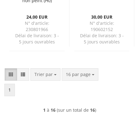
non peint (H0)
24,00 EUR
30,00 EUR
N° d'article:
N° d'article:
230801966
190602152
Délai de livraison:
3 -
Délai de livraison:
3 -
5 jours ouvrables
5 jours ouvrables
Trier par
par page
Trier par
16 par page
1
1
à
16
(sur un total de
16
)