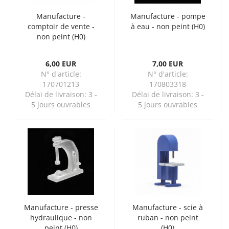
Manufacture -
Manufacture - pompe
comptoir de vente -
à eau - non peint (H0)
non peint (H0)
6,00 EUR
7,00 EUR
N° d'article:
N° d'article:
170701213
170803318
Délai de livraison:
3 -
Délai de livraison:
3 -
5 jours ouvrables
5 jours ouvrables
Manufacture - presse
Manufacture - scie à
hydraulique - non
ruban - non peint
peint (H0)
(H0)