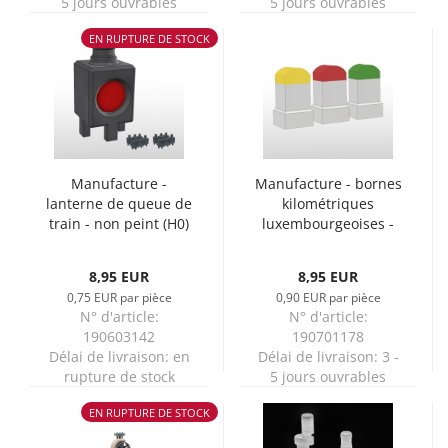
5 jours ouvrables
5 jours ouvrables
EN RUPTURE DE STOCK
Manufacture -
Manufacture - bornes
lanterne de queue de
kilométriques
train - non peint (H0)
luxembourgeoises -
non peint (H0)
8,95 EUR
8,95 EUR
0,75 EUR par pièce
0,90 EUR par pièce
N° d'article:
N° d'article:
190603142
190701178
Délai de livraison:
en
Délai de livraison:
3 -
rupture de stock
5 jours ouvrables
EN RUPTURE DE STOCK