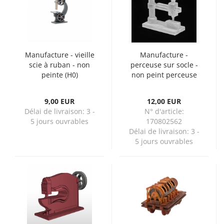
Manufacture - vieille
Manufacture -
scie à ruban - non
perceuse sur socle -
peinte (H0)
non peint perceuse
sur socle(H0)
9,00 EUR
12,00 EUR
Délai de livraison:
3 -
N° d'article:
5 jours ouvrables
170802562
Délai de livraison:
3 -
5 jours ouvrables