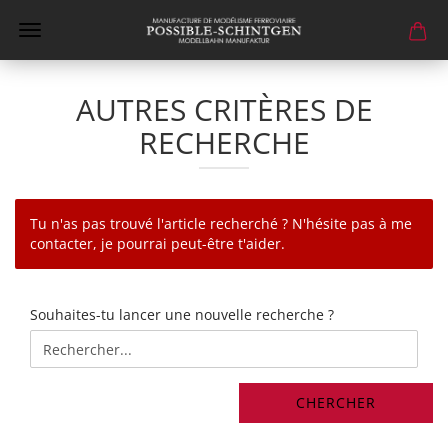
AUTRES CRITÈRES DE
RECHERCHE
Tu n'as pas trouvé l'article recherché ? N'hésite pas à me
contacter, je pourrai peut-être t'aider.
SOUHAITES-
Souhaites-tu lancer une nouvelle recherche ?
TU
LANCER
UNE
NOUVELLE
CHERCHER
RECHERCHE
?