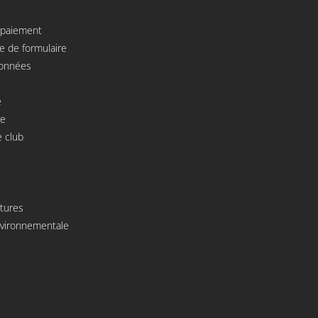
e paiement
e de formulaire
données
e
re
 club
atures
environnementale