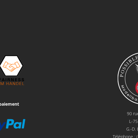
paiement
90 ru
L-7
G.-D.
Téléphone : 