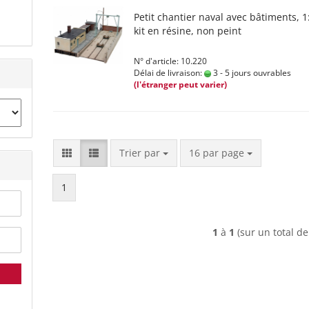
Petit chantier naval avec bâtiments, 1
kit en résine, non peint
N° d'article: 10.220
Délai de livraison:
3 - 5 jours ouvrables
(l'étranger peut varier)
Trier par
par page
Trier par
16 par page
1
1
à
1
(sur un total d