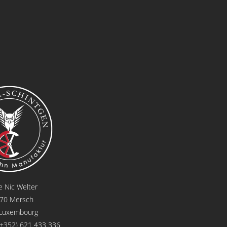
e Nic Welter
570 Mersch
 Luxembourg
(+352) 621 433 336