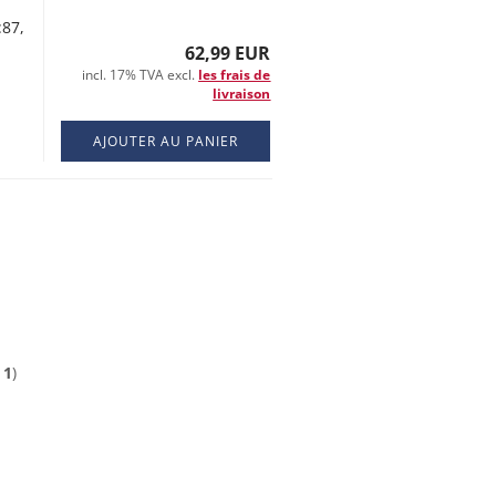
:87,
62,99 EUR
incl. 17% TVA excl.
les frais de
livraison
AJOUTER AU PANIER
e
1
)