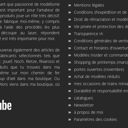
 tant que passionné de modélisme
Mentions légales
i est important pour l'amateur de
Conditions d'expédition et d
produits joue un rôle très décisif.
Droit de rétractation et modèl
 je fabrique moi-même, y compris
Vie privée et protection des 
à l'aide des procédés les plus
découpe au laser, répondent
Transparence IA
é est très importante pour moi.
Conditions générales de vent
Contact et horaires d'ouvertu
ouveras également des articles de
Modèles Insider et commande
abricants sélectionnés tels que
er, Jouef, Noch, Rietze, Rivarossi et
Shopping de printemps (mars)
oduits que tu trouves dans ma
portes ouvertes (novembre)
oi-même sur mon chemin de fer
Achat de modèles réduits
coup d'œil dans ma boutique. Ou
mes occasions de trains mini
 Alors viens dans ma boutique, où
Durabilité et responsabilité 
catalogues
Newsletter
à propos de moi
Paramètres des cookies