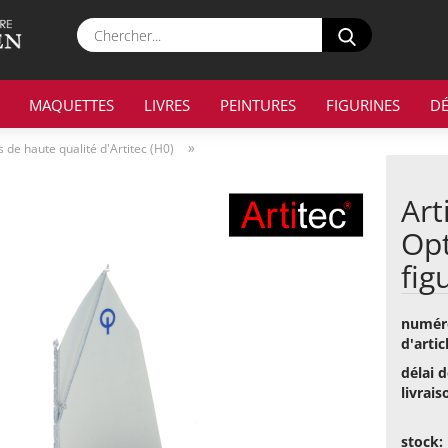
Chercher...
MAQUETTES
LIVRES
PEINTURES
FIGURINES
D
»
s de haute qualité d'Artitec (H0)
Art
Opt
fig
numér
d'artic
délai d
livrais
stock: