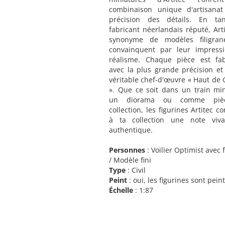
combinaison unique d'artisana
précision des détails. En ta
fabricant néerlandais réputé, Arti
synonyme de modèles filigran
convainquent par leur impress
réalisme. Chaque pièce est fa
avec la plus grande précision et
véritable chef-d'œuvre « Haut d
». Que ce soit dans un train min
un diorama ou comme piè
collection, les figurines Artitec c
à ta collection une note viva
authentique.
Personnes
: Voilier Optimist avec 
/ Modèle fini
Type
: Civil
Peint
: oui, les figurines sont pein
Échelle
: 1:87