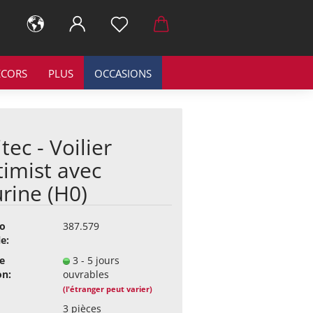
ÉCORS
PLUS
OCCASIONS
itec - Voilier
imist avec
urine (H0)
o
387.579
le:
e
3 - 5 jours
on:
ouvrables
(l'étranger peut varier)
3
pièces