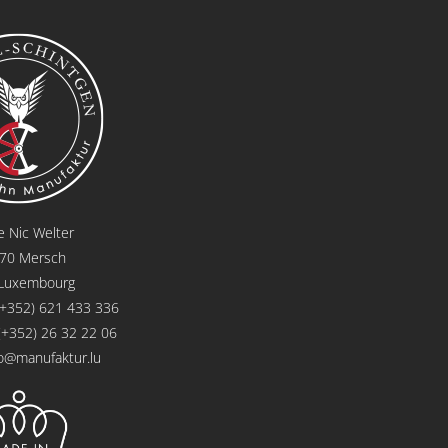
e Nic Welter
570 Mersch
 Luxembourg
(+352) 621 433 336
(+352) 26 32 22 06
fo@manufaktur.lu