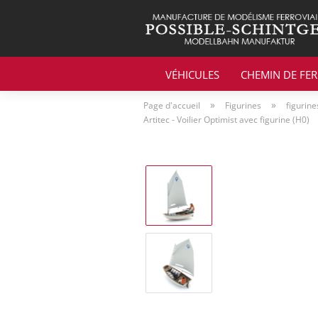
VÉHICULES
CHEMIN DE FER
»
»
Page d'accueil
Figurines
figurine
Artitec - Voilier Optimist avec figurine (H0)