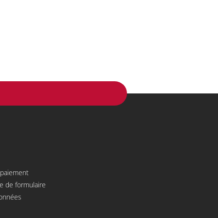
e paiement
e de formulaire
données