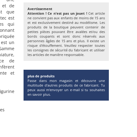
t et de
Avertissement
nt que
Attention ! Ce n'est pas un jouet !
Cet article
tec est
ne convient pas aux enfants de moins de 15 ans
et est exclusivement destiné au modélisme. Les
es qui
produits de la boutique peuvent contenir de
ionnant
petites pièces pouvant être avalées et/ou des
briquée
bords coupants et sont donc réservés aux
personnes âgées de 15 ans et plus. Il existe un
 est un
risque d'étouffement. Veuillez respecter toutes
e Gamme
les consignes de sécurité du fabricant et utiliser
iature,
les articles de manière responsable.
ce de
onfèrent
nte et
plus de produits
Passe dans mon magasin et découvre une
multitude d'autres produits de ce fabricant. Tu
peux aussi m'envoyer un e-mail si tu souhaites
figurine
en savoir plus.
tes