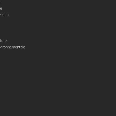
e
re
 club
atures
environnementale