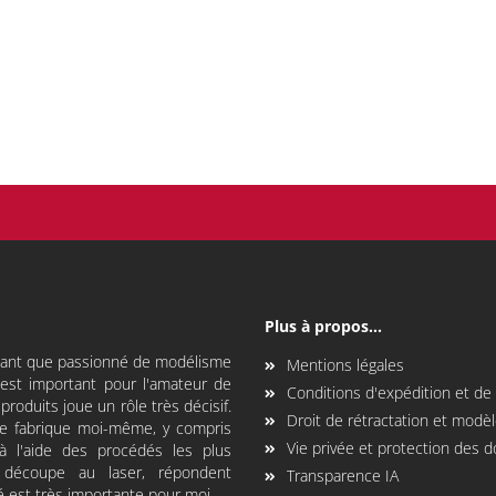
Plus à propos...
 tant que passionné de modélisme
Mentions légales
i est important pour l'amateur de
Conditions d'expédition et d
produits joue un rôle très décisif.
Droit de rétractation et modèl
 je fabrique moi-même, y compris
Vie privée et protection des 
à l'aide des procédés les plus
découpe au laser, répondent
Transparence IA
é est très importante pour moi.