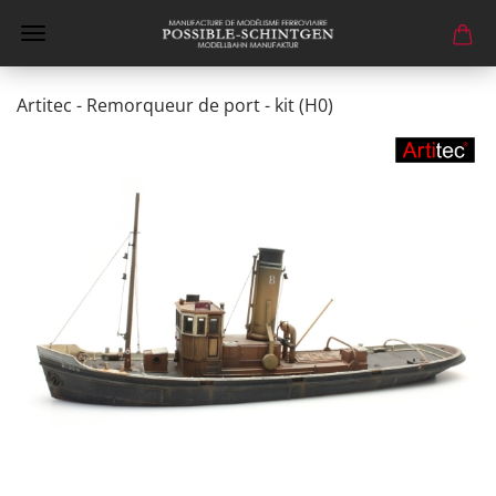
Artitec - Remorqueur de port - kit (H0)