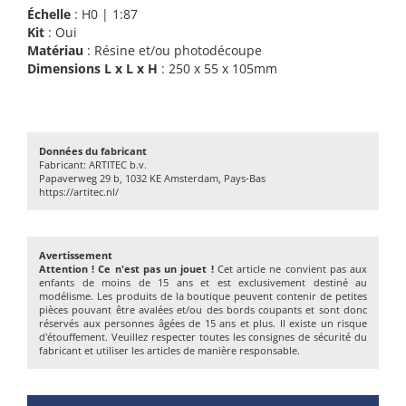
Échelle
: H0 | 1:87
Kit
: Oui
Matériau
: Résine et/ou photodécoupe
Dimensions L x L x H
: 250 x 55 x 105mm
Données du fabricant
Fabricant: ARTITEC b.v.
Papaverweg 29 b, 1032 KE Amsterdam, Pays-Bas
https://artitec.nl/
Avertissement
Attention ! Ce n'est pas un jouet !
Cet article ne convient pas aux
enfants de moins de 15 ans et est exclusivement destiné au
modélisme. Les produits de la boutique peuvent contenir de petites
pièces pouvant être avalées et/ou des bords coupants et sont donc
réservés aux personnes âgées de 15 ans et plus. Il existe un risque
d'étouffement. Veuillez respecter toutes les consignes de sécurité du
fabricant et utiliser les articles de manière responsable.